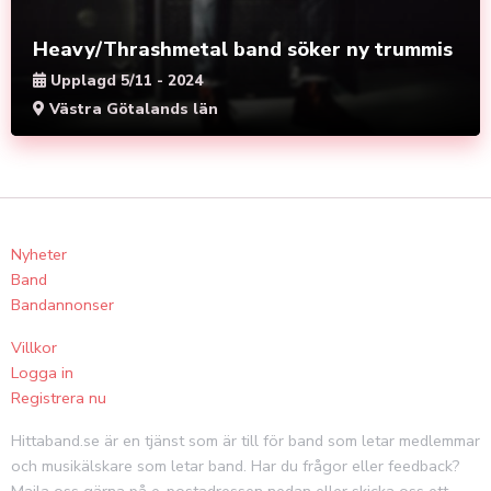
Heavy/Thrashmetal band söker ny trummis
Upplagd 5/11 - 2024
Västra Götalands län
Nyheter
Band
Bandannonser
Villkor
Logga in
Registrera nu
Hittaband.se är en tjänst som är till för band som letar medlemmar
och musikälskare som letar band. Har du frågor eller feedback?
Maila oss gärna på e-postadressen nedan eller skicka oss ett